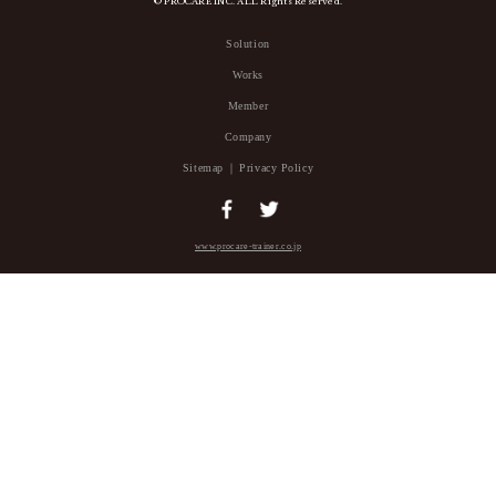
© PROCARE INC. ALL Rights Reserved.
Solution
Works
Member
Company
Sitemap
Privacy Policy
www.procare-trainer.co.jp